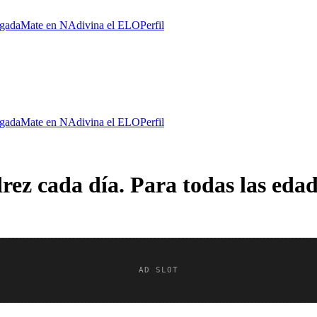
ugada
Mate en N
Adivina el ELO
Perfil
ugada
Mate en N
Adivina el ELO
Perfil
ez cada día. Para todas las edad