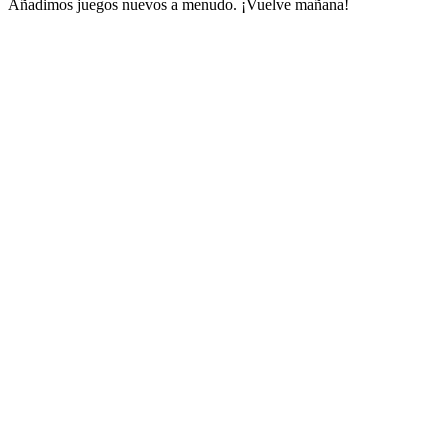
Añadimos juegos nuevos a menudo. ¡Vuelve mañana!